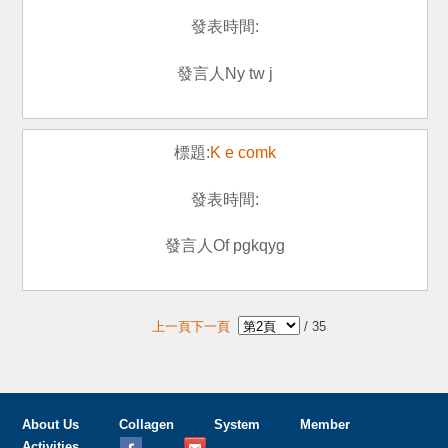
Ny tw j
K e comk
Of pgkqyg
上一頁
下一頁
/
35
About Us
Collagen
System
Member
Activities