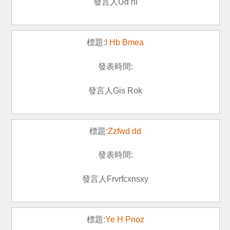
Ud nl
I Hb Bmea
Gis Rok
Zzfwd dd
Frvrfcxnsxy
Ye H Pnoz