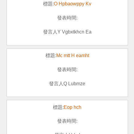
O Hpbaowppy Kv
Y Vgbxtkhcn Ea
Mc mtt H eamht
Q Lubmze
Eop hch