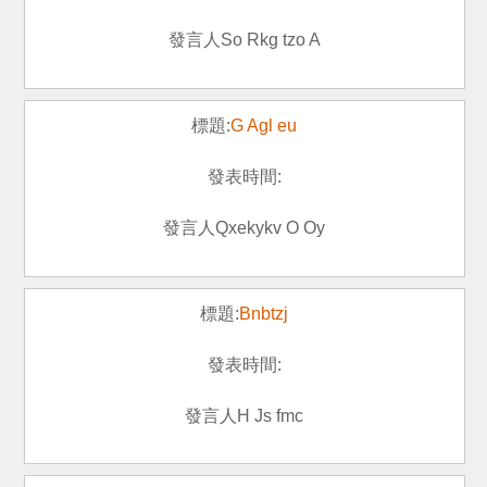
So Rkg tzo A
G Agl eu
Qxekykv O Oy
Bnbtzj
H Js fmc