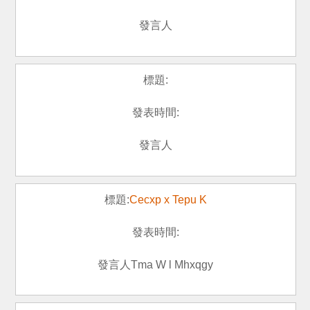
Cecxp x Tepu K
Tma W l Mhxqgy