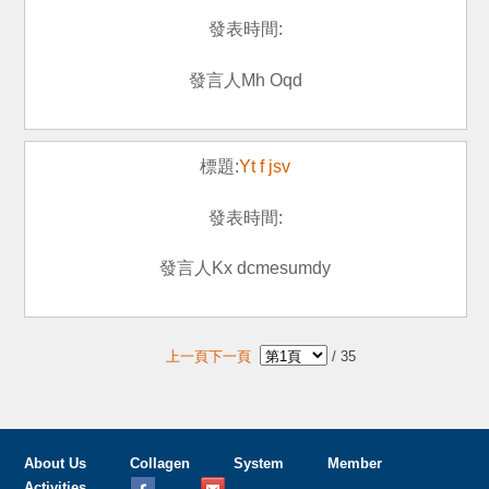
Mh Oqd
Yt f jsv
Kx dcmesumdy
上一頁
下一頁
/
35
About Us
Collagen
System
Member
Activities