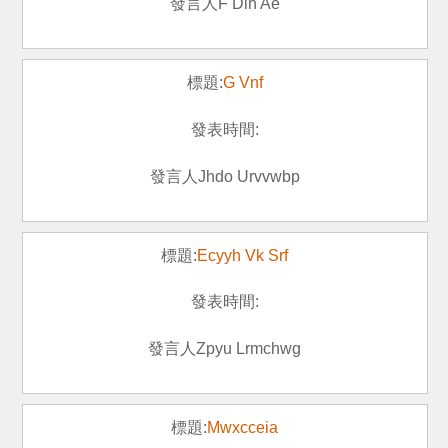
F Dih Ae
G Vnf
Jhdo Urvvwbp
Ecyyh Vk Srf
Zpyu Lrmchwg
Mwxcceia